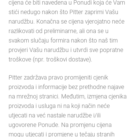
cijena će biti navedena u Ponudi koja će Vam
odjaviti kako god poželite, samo se pomaknite do dna
stići nedugo nakon što Pitter zaprimi Vašu
bilo kojeg newsletter i sljedite upute.
narudžbu. Konačna se cijena vjerojatno neće
Naša izjava o privatnosti podataka odnosi se na podatake
prikupljene i obrađene putem obrasca za kontakt
razlikovati od preliminarne, ali ona se u
Izjava o privatnosti podataka
.
svakom slučaju formira nakon što naš tim
provjeri Vašu narudžbu i utvrdi sve popratne
PRETPLATI SE
troškove (npr. troškovi dostave).
Pitter zadržava pravo promijeniti cjenik
proizvoda i informacije bez prethodne najave
na mrežnoj stranici. Međutim, izmjena cjenika
proizvoda i usluga ni na koji način neće
utjecati na već nastale narudžbe i/ili
ugovorene Ponude. Na promjenu cijena
mogu utjecati i promjene u tečaju stranih