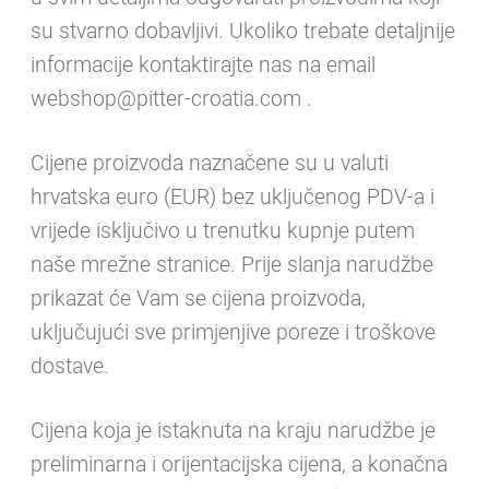
su stvarno dobavljivi. Ukoliko trebate detaljnije
informacije kontaktirajte nas na email
webshop@pitter-croatia.com .
Pretplatite se na naše
Cijene proizvoda naznačene su u valuti
obavijesti!
hrvatska euro (EUR) bez uključenog PDV-a i
vrijede isključivo u trenutku kupnje putem
naše mrežne stranice. Prije slanja narudžbe
prikazat će Vam se cijena proizvoda,
uključujući sve primjenjive poreze i troškove
dostave.
Cijena koja je istaknuta na kraju narudžbe je
Želim primati novosti, posebne ponude i savjete za
preliminarna i orijentacijska cijena, a konačna
odmor putem e-pošta od Pitter Yachtinga. Možete se