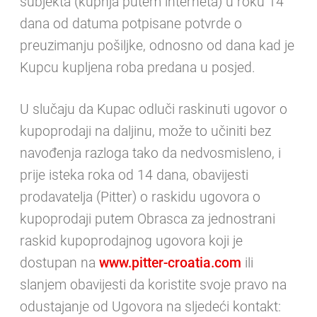
subjekta (kupnja putem interneta) u roku 14
dana od datuma potpisane potvrde o
preuzimanju pošiljke, odnosno od dana kad je
Kupcu kupljena roba predana u posjed.
U slučaju da Kupac odluči raskinuti ugovor o
kupoprodaji na daljinu, može to učiniti bez
navođenja razloga tako da nedvosmisleno, i
prije isteka roka od 14 dana, obavijesti
prodavatelja (Pitter) o raskidu ugovora o
kupoprodaji putem Obrasca za jednostrani
raskid kupoprodajnog ugovora koji je
dostupan na
www.pitter-croatia.com
ili
slanjem obavijesti da koristite svoje pravo na
odustajanje od Ugovora na sljedeći kontakt: