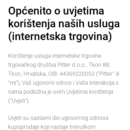
Općenito o uvjetima
korištenja naših usluga
(internetska trgovina)
Korištenje usluga internetske trgovine
trgovačkog društva Pitter d.o.o., Tkon 88,
Tkon, Hrvatska, OIB: 44369220053 ("Pitter" ili
"mi"), Vaš ugovorni odnos i Vaša interakcija s
nama podložna je ovim Uvjetima korištenja
("Uvjeti").
Uvjeti su sastavni dio ugovornog odnosa
kupoprodaje koji nastaje trenutkom