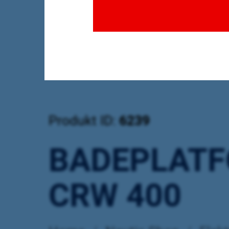
Produkt ID:
6239
BADEPLAT
CRW 400