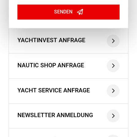
Ich möchte Neuigkeiten, Sonderangebote
und Urlaubstipps von Pitter Yachting per E-
SENDEN
mail erhalten. Sie können sich jederzeit
abmelden, scrollen Sie einfach zum Ende
eines jeden Newsletters und folgen Sie den
Anweisungen.
YACHTINVEST ANFRAGE
Für die über das Kontaktformular ehobenen und
verarbeiteten Daten gilt unsere
Datenschutzerklärungen
Privacy Policy
.
NAUTIC SHOP ANFRAGE
ABONNIEREN
YACHT SERVICE ANFRAGE
NEWSLETTER ANMELDUNG