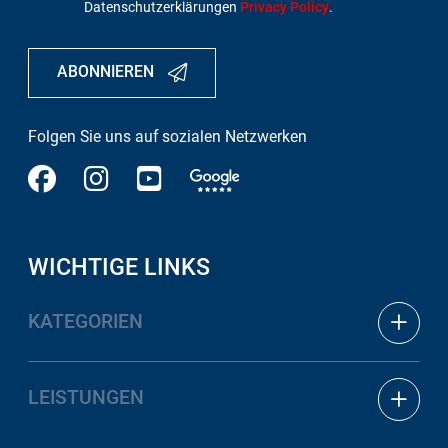
Datenschutzerklärungen
Privacy Policy
.
ABONNIEREN
Folgen Sie uns auf sozialen Netzwerken
WICHTIGE LINKS
KATEGORIEN
Elektrizität und Elektronik
Mechanik
LEISTUNGEN
Sicherheitsausrüstung
Bodul Nautic Shop