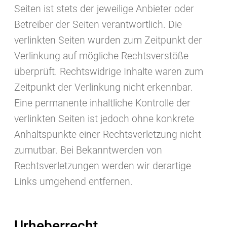
Seiten ist stets der jeweilige Anbieter oder
Betreiber der Seiten verantwortlich. Die
verlinkten Seiten wurden zum Zeitpunkt der
Verlinkung auf mögliche Rechtsverstöße
Ich möchte Neuigkeiten, Sonderangebote
überprüft. Rechtswidrige Inhalte waren zum
und Urlaubstipps von Pitter Yachting per E-
mail erhalten. Sie können sich jederzeit
Zeitpunkt der Verlinkung nicht erkennbar.
abmelden, scrollen Sie einfach zum Ende
Eine permanente inhaltliche Kontrolle der
eines jeden Newsletters und folgen Sie den
verlinkten Seiten ist jedoch ohne konkrete
Anweisungen.
Anhaltspunkte einer Rechtsverletzung nicht
Für die über das Kontaktformular ehobenen und
verarbeiteten Daten gilt unsere
zumutbar. Bei Bekanntwerden von
Datenschutzerklärungen
Privacy Policy
.
Rechtsverletzungen werden wir derartige
Links umgehend entfernen.
ABONNIEREN
Urheberrecht