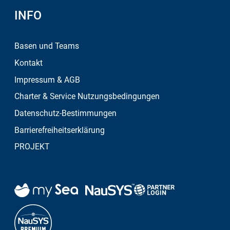
INOX Kurzwaren und Schraubenwaren
Yachtservice
INFO
Nautische und Marineausrüstung
Yachtcharter
Sanitär- und Toilettenausstattung
Basen und Teams
Yachtinvest
Gasflaschen, Kocher und Ausrüstung
Kontakt
Trockendock Marina Biograd
Impressum & AGB
Zeige alles
Nuva Yachts
Charter & Service Nutzungsbedingungen
Zeige alles
Datenschutz-Bestimmungen
Barrierefreiheitserklärung
PROJEKT